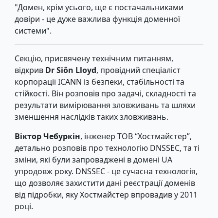
"Домен, крім усього, ще є постачальниками
довіри - це дуже важлива функція доменної
системи".
Секцію, присвячену технічним питанням,
відкрив
Dr Siôn Lloyd
, провідний спеціаліст
корпорації ICANN із безпеки, стабільності та
стійкості. Він розповів про задачі, складності та
результати вимірювання зловживань та шляхи
зменшення наслідків таких зловживань.
Віктор Чебуркін
, інженер ТОВ “Хостмайстер”,
детально розповів про технологію DNSSEC, та ті
зміни, які були запроваджені в домені UA
упродовж року. DNSSEC - це сучасна технологія,
що дозволяє захистити дані реєстрації доменів
від підробки, яку Хостмайстер впровадив у 2011
році.