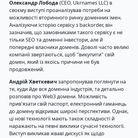
Олександр Лобода
(CEO, Ukrnames LLC) в
своєму виступі проаналізував потреби на
можливості вторинного ринку доменних імен.
Аналізуючи історію сервісу з backorder, він
зазначив, що замовниками такого сервісу є не
тільки SEO та доменні інвестори, але й
попередні власники доменів. Доволі часто великі
компанії звертаються, щоб "викупити" свій
домен, який із якоїсь причини не був
продовжений.
Андрій Хветкевич
запропонував поглянути на
те, куди йде вся доменна індустрія, та детально
розповів про Web3 домени. Можливість
прив'язати свій паспорт, електронний гаманець
до домену відкриває широкі перспективи. Однак,
ці нові технології мають також складності й
наражають на певні виклики сучасні технології.
Виступ викликав жваві дискусії як щодо