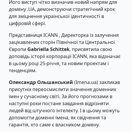
Його виступ чітко визначив новий напрям для
домену .UA, демонструючи стратегічний крок
для зміцнення української ідентичності в
цифровій сфері.
Представниця ICANN , Директорка із залучення
зацікавлених сторін Північної та Центральної
Європи
Gabriella Schittek
, присвятила свою
доповідь історії корпорації ICANN, яка відзначає
в цьому році 25-річчя, та новим проектам і
тенденціям.
Олександр Ольшанський
(Imena.ua) закликав
присутніх переосмислити значення доменних
імен у сучасному світі. За його прогнозами в
наступні роки постане завдання відрізняти
людей від штучного інтелекту. І в цьому можуть
допомогти доменні імена, як свідчення та
гарантія, хто саме є власником домену.