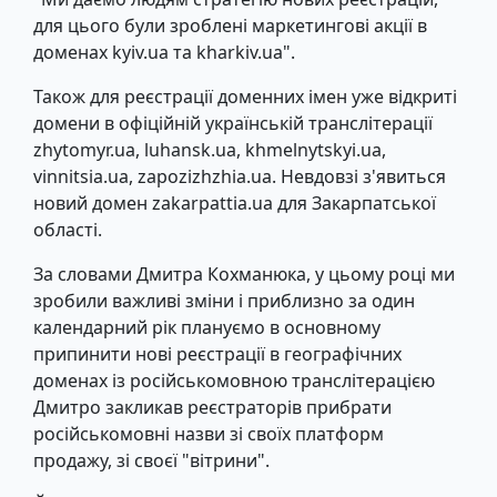
для цього були зроблені маркетингові акції в
доменах kyiv.ua та kharkiv.ua".
Також для реєстрації доменних імен уже відкриті
домени в офіційній українській транслітерації
zhytomyr.ua, luhansk.ua, khmelnytskyi.ua,
vinnitsia.ua, zapozizhzhia.ua. Невдовзі з'явиться
новий домен zakarpattia.ua для Закарпатської
області.
За словами Дмитра Кохманюка, у цьому році ми
зробили важливі зміни і приблизно за один
календарний рік плануємо в основному
припинити нові реєстрації в географічних
доменах із російськомовною транслітерацією
Дмитро закликав реєстраторів прибрати
російськомовні назви зі своїх платформ
продажу, зі своєї "вітрини".