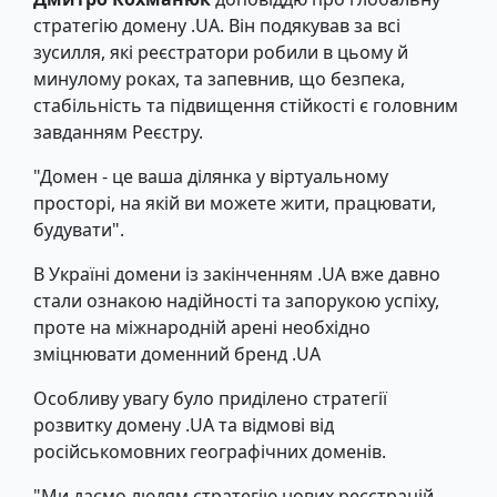
стратегію домену .UA. Він подякував за всі
зусилля, які реєстратори робили в цьому й
минулому роках, та запевнив, що безпека,
стабільність та підвищення стійкості є головним
завданням Реєстру.
"Домен - це ваша ділянка у віртуальному
просторі, на якій ви можете жити, працювати,
будувати".
В Україні домени із закінченням .UA вже давно
стали ознакою надійності та запорукою успіху,
проте на міжнародній арені необхідно
зміцнювати доменний бренд .UA
Особливу увагу було приділено стратегії
розвитку домену .UA та відмові від
російськомовних географічних доменів.
"Ми даємо людям стратегію нових реєстрацій,