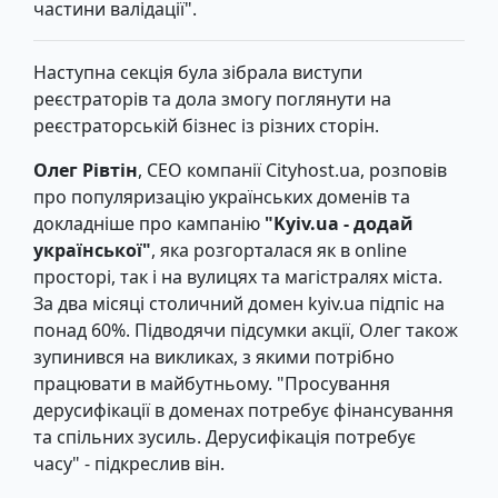
частини валідації".
Наступна секція була зібрала виступи
реєстраторів та дола змогу поглянути на
реєстраторській бізнес із різних сторін.
Олег Рівтін
, CEO компанії Сityhost.ua, розповів
про популяризацію українських доменів та
докладніше про кампанію
"Kyiv.ua - додай
української"
, яка розгорталася як в online
просторі, так і на вулицях та магістралях міста.
За два місяці столичний домен kyiv.ua підпіс на
понад 60%. Підводячи підсумки акції, Олег також
зупинився на викликах, з якими потрібно
працювати в майбутньому. "Просування
дерусифікації в доменах потребує фінансування
та спільних зусиль. Дерусифікація потребує
часу" - підкреслив він.